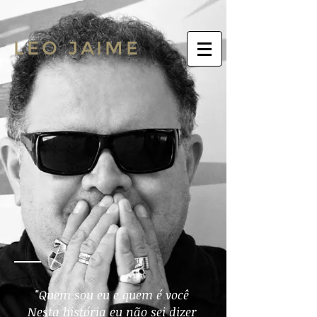
LEO JAIME
"Quem sou eu e quem é você
Nesta história eu não sei dizer